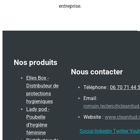
entreprise.
Nos produits
Nous contacter
Elles Box -
Distributeur de
Téléphone :
06 70 71 44 
protections
Email:
hygieniques
romain.leclerc@cleanitu
Lady pod -
Poubelle
Website :
www.cleanitud
d'hygiène
Social-linkedin
Twitter
Yout
féminine