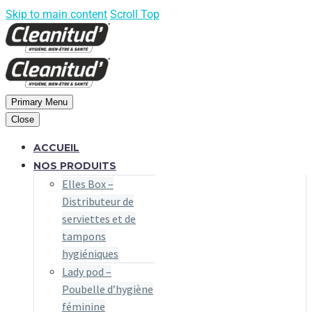
Skip to main content
Scroll Top
Primary Menu
Close
ACCUEIL
NOS PRODUITS
Elles Box –
Distributeur de
serviettes et de
tampons
hygiéniques
Lady pod –
Poubelle d’hygiène
féminine