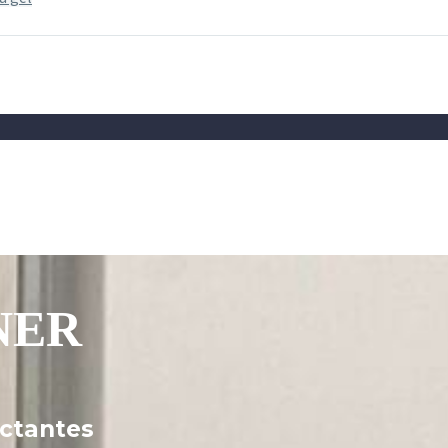
NER
ectantes