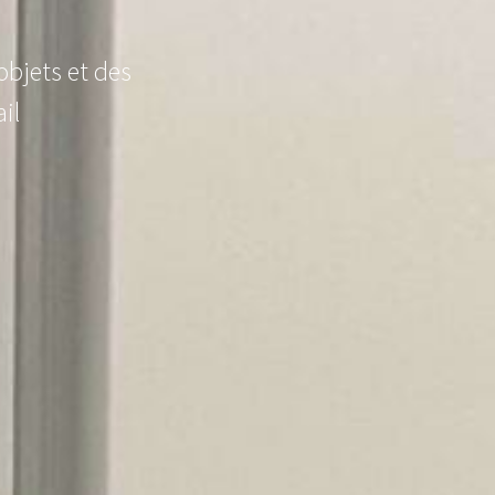
objets et des
il