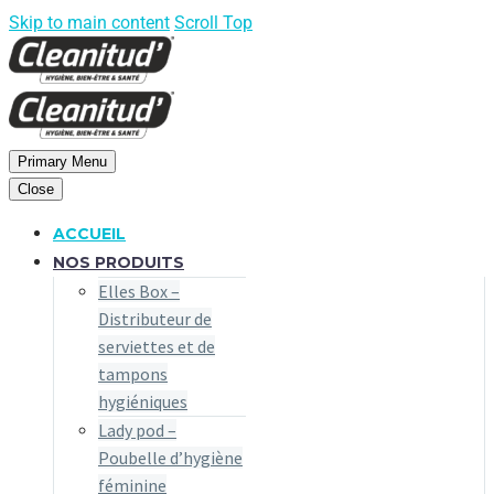
Skip to main content
Scroll Top
Primary Menu
Close
ACCUEIL
NOS PRODUITS
Elles Box –
Distributeur de
serviettes et de
tampons
hygiéniques
Lady pod –
Poubelle d’hygiène
féminine