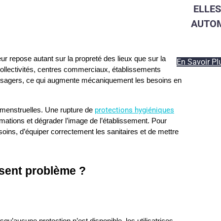
ELLES
AUTOM
eur repose autant sur la propreté des lieux que sur la 
En Savoir Pl
collectivités, centres commerciaux, établissements 
 d’usagers, ce qui augmente mécaniquement les besoins en 
protections hygiéniques
s menstruelles. Une rupture de 
mations et dégrader l’image de l’établissement. Pour 
soins, d’équiper correctement les sanitaires et de mettre 
osent problème ?
u’aucune protection n’est disponible, les utilisatrices 