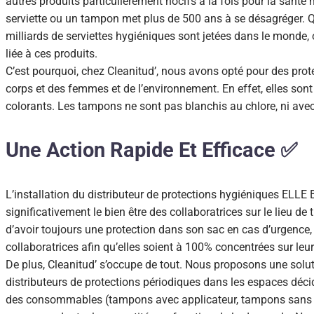
autres produits particulièrement nocifs à la fois pour la sant
serviette ou un tampon met plus de 500 ans à se désagréger. 
milliards de serviettes hygiéniques sont jetées dans le monde
liée à ces produits.
C’est pourquoi, chez Cleanitud’, nous avons opté pour des prot
corps et des femmes et de l’environnement. En effet, elles so
colorants. Les tampons ne sont pas blanchis au chlore, ni avec
Une Action Rapide Et Efficace ✅
L’installation du distributeur de protections hygiéniques ELLE 
significativement le bien être des collaboratrices sur le lieu de 
d’avoir toujours une protection dans son sac en cas d’urgence, 
collaboratrices afin qu’elles soient à 100% concentrées sur leu
De plus, Cleanitud’ s’occupe de tout. Nous proposons une soluti
distributeurs de protections périodiques dans les espaces décid
des consommables (tampons avec applicateur, tampons sans ap