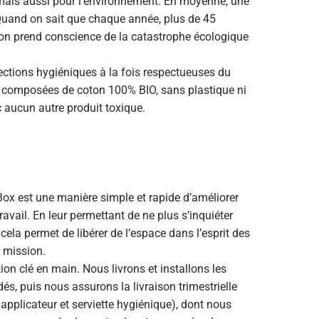
é mais aussi pour l’environnement. En moyenne, une
Quand on sait que chaque année, plus de 45
, on prend conscience de la catastrophe écologique
ections hygiéniques à la fois respectueuses du
nt composées de coton 100% BIO, sans plastique ni
 aucun autre produit toxique.
Box est une manière simple et rapide d’améliorer
travail. En leur permettant de ne plus s’inquiéter
cela permet de libérer de l’espace dans l’esprit des
r mission.
on clé en main. Nous livrons et installons les
és, puis nous assurons la livraison trimestrielle
plicateur et serviette hygiénique), dont nous