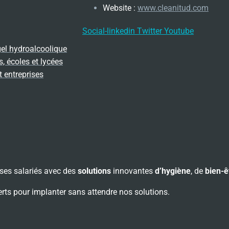
Website :
www.cleanitud.com
Social-linkedin
Twitter
Youtube
gel hydroalcoolique
, écoles et lycées
t entreprises
ses salariés avec des
solutions
innovantes
d’hygiène
, de
bien-ê
rts pour implanter sans attendre nos solutions.