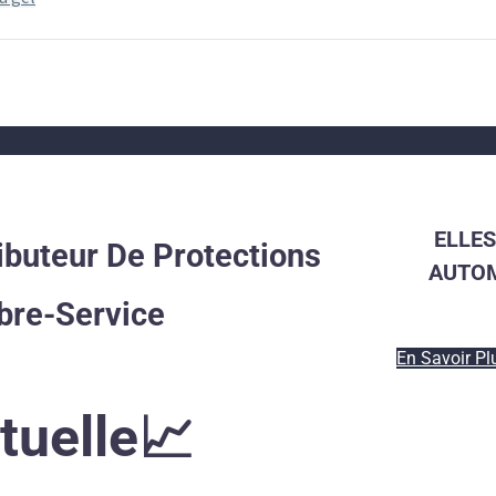
ELLES
ibuteur De Protections
AUTOM
bre-Service
En Savoir Pl
tuelle📈