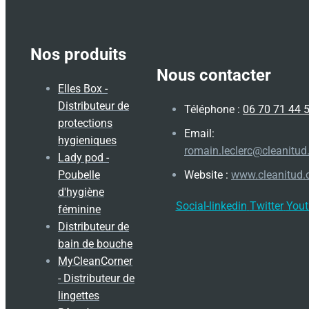
Nos produits
Nous contacter
Elles Box -
Distributeur de
Téléphone :
06 70 71 44 
protections
Email:
hygieniques
romain.leclerc@cleanitu
Lady pod -
Poubelle
Website :
www.cleanitud
d'hygiène
Social-linkedin
Twitter
Yout
féminine
Distributeur de
bain de bouche
MyCleanCorner
- Distributeur de
lingettes