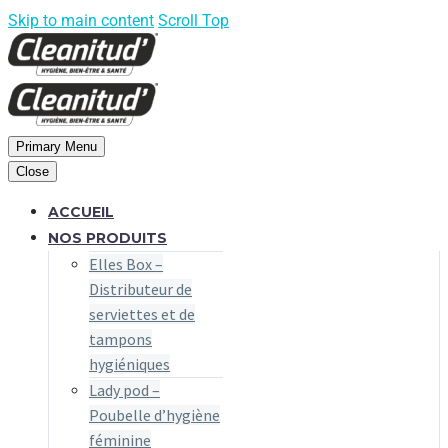
Skip to main content
Scroll Top
Primary Menu
Close
ACCUEIL
NOS PRODUITS
Elles Box –
Distributeur de
serviettes et de
tampons
hygiéniques
Lady pod –
Poubelle d’hygiène
féminine